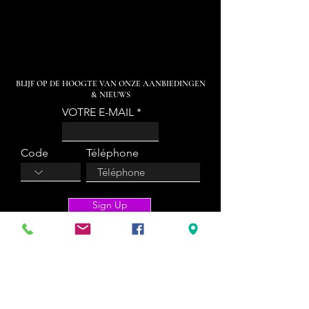
BLIJF OP DE HOOGTE VAN ONZE AANBIEDINGEN
& NIEUWS
VOTRE E-MAIL
Code
Téléphone
Sign Up
KARA'BOX CHARLEROI
Rue de Beaumont, 25 - 6534
CHARLEROI
0487 77 41 11
info@karaboxcharleroi.be