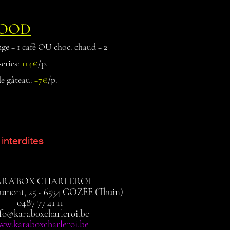
OOD
nge + 1 café OU choc. chaud + 2
series:
+14€
/p
.
de gâteau:
+7€
/p.
interdites
ARA'BOX CHARLEROI
umont, 25 - 6534 GOZÉE (Thuin)
0487 77 41 11
fo@karaboxcharleroi.be
w.karaboxcharleroi.be