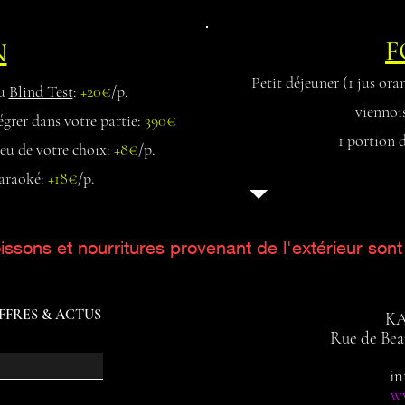
F
N
Petit déjeuner (1 jus ora
u
Blind Test
:
+20€
/p.
viennoi
égrer dans votre partie:
390€
1 portion 
jeu de votre choix:
+8€
/p.
karaoké:
+18€
/p.
issons et nourritures provenant de l'extérieur sont 
FFRES & ACTUS
K
Rue de Bea
in
ww