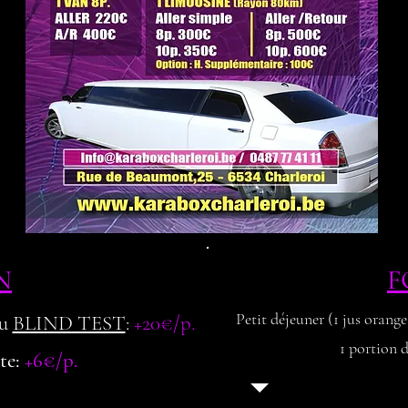
N
F
Petit déjeuner (1 jus orange 
u
BLIND TEST
:
+20€/p.
1 portion 
tte:
+6€/p.