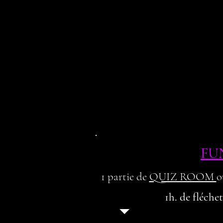
FU
1 partie de
QUIZ ROOM
o
1h. de fléche