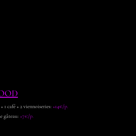
OOD
+ 1 café + 2 viennoiseries:
+14€
/p.
de gâteau:
+7€/p.