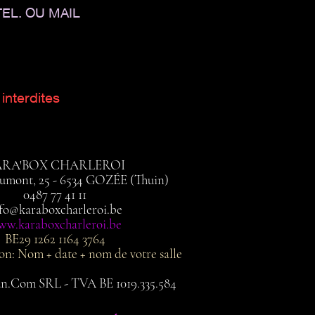
EL. OU MAIL
interdites
ARA'BOX CHARLEROI
umont, 25 - 6534 GOZÉE (Thuin)
0487 77 41 11
fo@karaboxcharleroi.be
w.karaboxcharleroi.be
BE29 1262 1164 3764
: Nom + date + nom de votre salle
un.Com SRL - TVA BE 1019.335.584