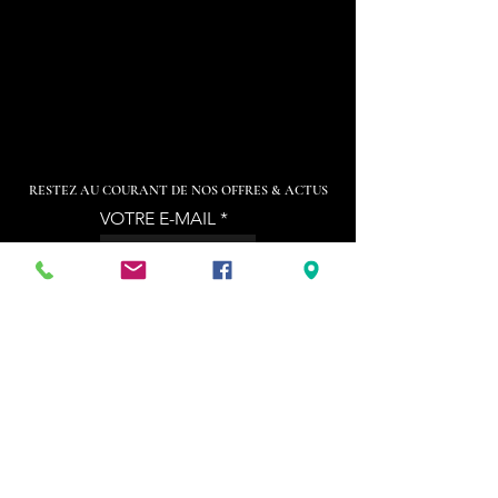
RESTEZ AU COURANT DE NOS OFFRES & ACTUS
VOTRE E-MAIL
Code
Téléphone
Sign Up
KARA'BOX CHARLEROI
Rue de Beaumont, 25 - 6534 GOZÉE
(Thuin)