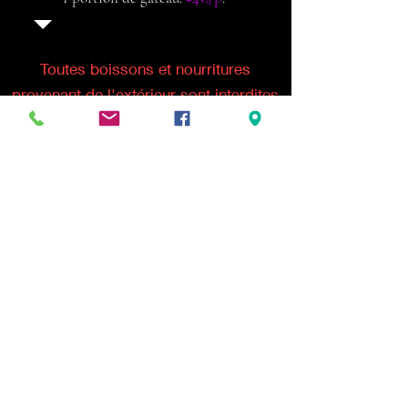
Toutes boissons et nourritures
provenant de l'extérieur sont interdites
RESTEZ AU COURANT DE NOS OFFRES & ACTUS
VOTRE E-MAIL
Code
Téléphone
Sign Up
KARA'BOX CHARLEROI
Rue de Beaumont, 25 - 6534 GOZÉE