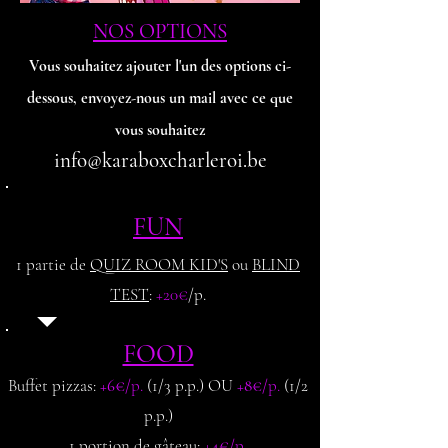
NOS OPTIONS
Vous souhaitez ajout
er l'un des options ci-
dessous, envoyez-nous un mail avec ce que
vous souhaitez
info@karaboxcharleroi.be
FUN
1 partie de
QUIZ ROOM KID'S
ou
BLIND
TEST
:
+20€
/p.
FOOD
Buffet pizzas:
+6€/
p.
(1/3 p.p.) OU
+8€/
p.
(1/2
p.p.)
1 portion de gâteau:
+4€/
p
.