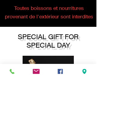
Toutes boissons et nourritures
provenant de l'extérieur sont interdites
SPECIAL GIFT FOR
SPECIAL DAY
Parce ce que ce jour est un jour
spécial, nous avons décidé de te
faire plaisir! Nous offrons une
bouteille de bulles pour le/la futur(e)
marié(e)