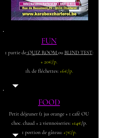
FUN
1 partie de
QUIZ ROOM
ou
BLIND TEST
:
+ 20€/p.
1h. de fléchettes:
+6€/p.
FOOD
Petit déjeuner (1 jus orange + 1 café OU
choc. chaud + 2 viennoiseries:
+14€
/p.
1 portion de gâteau:
+7€/p.​