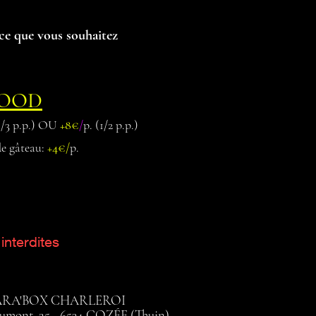
ce que vous souhaitez
OOD
/3 p.p.) OU
+8€
/
p.
(1/2 p.p.)
de gâteau:
+4€/
p.
interdites
ARA'BOX CHARLEROI
umont, 25 - 6534 GOZÉE (Thuin)