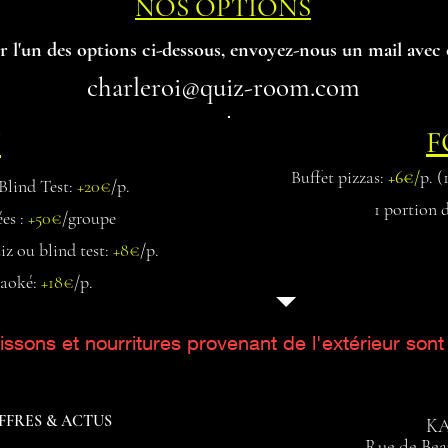
NOS OPTIONS
r l'un des options ci-dessous
, envoyez-nous un mail avec 
charleroi@quiz-room.com
F
N
Buffet pizzas:
+6€/
p.
(1
Blind Test:
+20€
/p.
1 portion 
ées :
+50€
/groupe
iz ou blind test:
+8€
/p.
araoké:
+18€
/p.
issons et nourritures provenant de l'extérieur sont 
FFRES & ACTUS
K
Rue de Bea