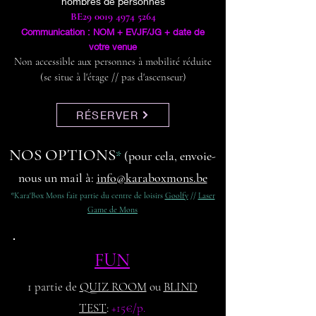
nombres de personnes
BE29
0019 4974 5264
Communication : NOM + EVJF/JG + date de
votre venu
e
Non accessible aux personnes à mobilité réduite
(se situe à l'étage // pas d'ascenseur)
RÉSERVER
NOS OPTIONS
*
(pour cela, envoie-
nous un mail à:
info@karaboxmons.be
*Kara'Box Mons fait partie du centre de loisirs
G
oolfy
//
Laser
Game de Mons
FUN
1 partie de
QUIZ ROOM
ou
BLIND
TEST
:
+15€/p.