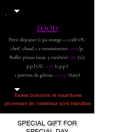
FOOD
Petit déjeuner (1 jus orange + 1 café OU
choC chaud + 2 viennoiseries:
+10€
/p
.
Buffet pizzas (max. 3 variétés):
+8€
(1/2
p.p.) OU
+15€
(1 p.p.)
1 portion de gâteau:
+6€/p
. (Saey)
Toutes boissons et nourritures
provenant de l'extérieur sont interdites
SPECIAL GIFT FOR
SPECIAL DAY